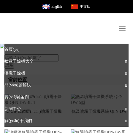
English
中文版
Toggl
naviga
首頁(yè)
噴霧干燥機大全
搜索
沸騰干燥機
當前位置
問(wèn)題解決
實(shí)驗案例
新聞中心
低溫閉式循環(huán)噴霧干燥機
低溫噴霧干燥機系統 QFN-DW-
關(guān)于我們
QFN-DWBL-1
5型