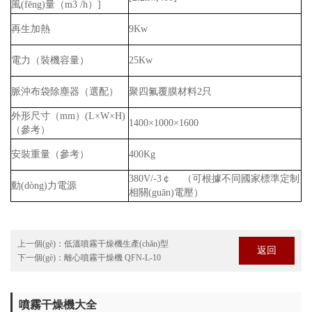
風(fēng)量（m3 /h）]
再生加熱
9Kw
電力（裝機容量）
25Kw
脈沖布袋除塵器（選配）
聚四氟覆膜材料2只
外形尺寸（mm）(L×W×H)
1400×1000×1600
（參考）
安裝重量（參考）
400Kg
380V/-3￠ （可根據不同國家標準定制
動(dòng)力電源
相關(guān)電壓）
上一個(gè)：
低溫噴霧干燥機生產(chǎn)型
返回
下一個(gè)：
離心噴霧干燥機 QFN-L-10
噴霧干燥機大全